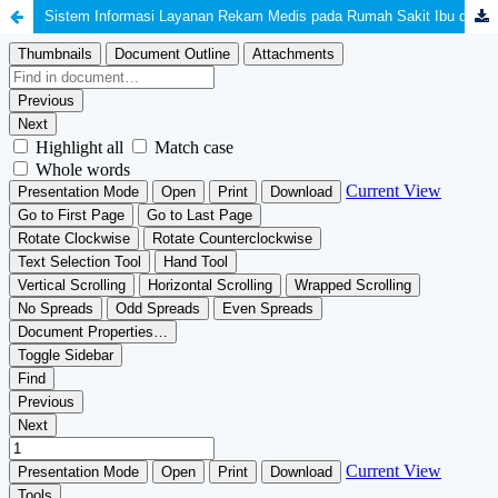
Sistem Informasi Layanan Rekam Medis pada Rumah Sakit Ibu dan Anak Budi Medika Daerah Kabupaten Kolaka