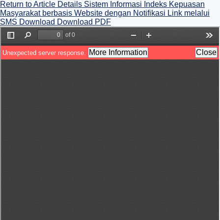
Return to Article Details
Sistem Informasi Indeks Kepuasan
Masyarakat berbasis Website dengan Notifikasi Link melalui
SMS
Download
Download PDF