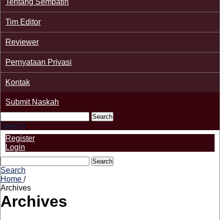
Tentang Sempatin
Tim Editor
Reviewer
Pernyataan Privasi
Kontak
Submit Naskah
Search
Search
Register
Login
Search
Search
Home
/
Archives
Archives