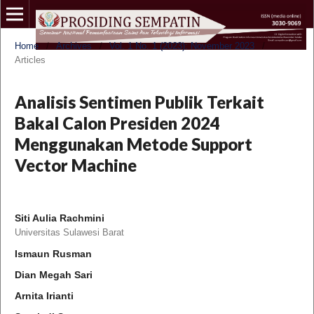
Home
/
Archives
/
Vol. 1 No. 1 (2023): November 2023
/
Articles
Analisis Sentimen Publik Terkait
Bakal Calon Presiden 2024
Menggunakan Metode Support
Vector Machine
Siti Aulia Rachmini
Universitas Sulawesi Barat
Ismaun Rusman
Dian Megah Sari
Arnita Irianti