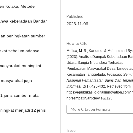
en Kolaka. Metode
Published
n bahwa keberadaan Bandar
2023-11-06
dan peningkatan sumber
How to Cite
rakat sebelum adanya
Melisa, M. S., Kartomo, & Muhammad Syai
(2023). Analisis Dampak Keberadaan Ba
Udara Sangia Nibandera Terhadap
 masyarakat meningkat
Pendapatan Masyarakat Desa Tanggeta
Kecamatan Tanggetada.
Prosiding Semi
 masyarakat juga
Nasional Pemanfaatan Sains Dan Teknol
Informasi
,
1
(1), 425-432. Retrieved from
https://epublikasi.digitallinnovation.com/
1 jenis sumber mata
hp/sempatin/article/view/125
More Citation Formats
ingkat menjadi 12 jenis
Issue