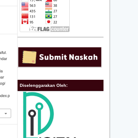
ful.
ndar
da
nar
ogi
Diselenggarakan Oleh:
index.p