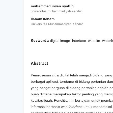
muhammad irwan syahib
universitas muhammadiyah kendari
Ilcham Ilcham
Universitas Muhammadiyah Kendari
Keywords:
digital image, interface, website, waterfa
Abstract
Pemrosesan citra digital telah menjadi bidang yan
berbagai aplikasi, terutama di bidang pertanian dan
yang sangat berguna di bidang pertanian adalah 
buah dimana merupakan faktor penting yang mem
kualitas buah. Penelitian ini bertujuan untuk mem
informasi berbasis web
interface
untuk mendeteksi 
berdasarkan teknologi pencitraan digital dan kece