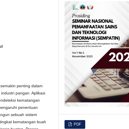
ll
g semakin penting dalam
 industri pangan. Aplikasi
pendeteksi kematangan
pengaruhi penentuan
bangun sebuah sistem
tingkat kematangan buah
PDF
rdasan buatan. Proses