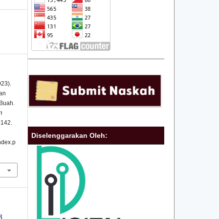
023).
an
 Buah.
n
-142.
Diselenggarakan Oleh:
index.p
3