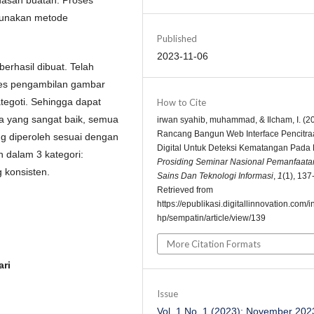
gunakan metode
Published
2023-11-06
erhasil dibuat. Telah
ses pengambilan gambar
ategoti. Sehingga dapat
How to Cite
rja yang sangat baik, semua
irwan syahib, muhammad, & Ilcham, I. (2
Rancang Bangun Web Interface Pencitra
ang diperoleh sesuai dengan
Digital Untuk Deteksi Kematangan Pada
h dalam 3 kategori:
Prosiding Seminar Nasional Pemanfaata
 konsisten.
Sains Dan Teknologi Informasi
,
1
(1), 137
Retrieved from
https://epublikasi.digitallinnovation.com/
hp/sempatin/article/view/139
More Citation Formats
ri
Issue
Vol. 1 No. 1 (2023): November 202