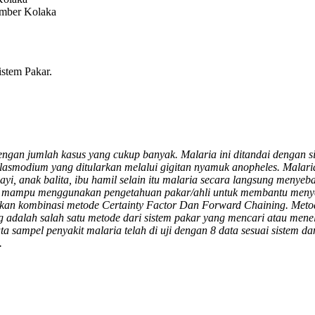
ember Kolaka
istem Pakar.
gan jumlah kasus yang cukup banyak. Malaria ini ditandai dengan sik
e plasmodium yang ditularkan melalui gigitan nyamuk anopheles. Mala
yi, anak balita, ibu hamil selain itu malaria secara langsung menye
ng mampu menggunakan pengetahuan pakar/ahli untuk membantu menye
rapkan kombinasi metode Certainty Factor Dan Forward Chaining. Meto
adalah salah satu metode dari sistem pakar yang mencari atau menelu
ampel penyakit malaria telah di uji dengan 8 data sesuai sistem dan
.