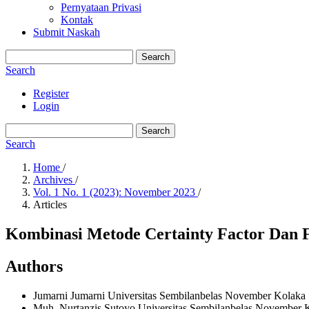
Pernyataan Privasi
Kontak
Submit Naskah
Search
Search
Register
Login
Search
Search
Home
/
Archives
/
Vol. 1 No. 1 (2023): November 2023
/
Articles
Kombinasi Metode Certainty Factor Dan F
Authors
Jumarni Jumarni
Universitas Sembilanbelas November Kolaka
Muh. Nurtanzis Sutoyo
Universitas Sembilanbelas November 