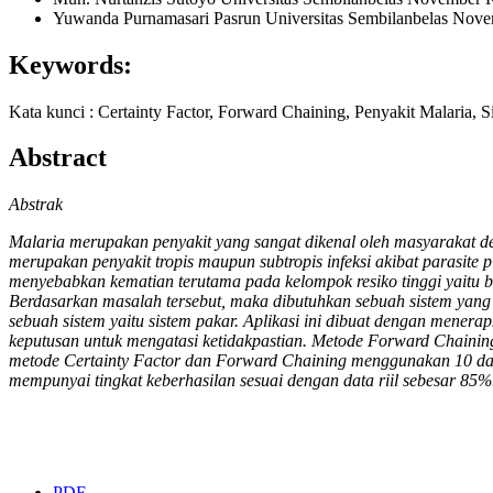
Yuwanda Purnamasari Pasrun
Universitas Sembilanbelas Nov
Keywords:
Kata kunci : Certainty Factor, Forward Chaining, Penyakit Malaria, S
Abstract
Abstrak
Malaria merupakan penyakit yang sangat dikenal oleh masyarakat den
merupakan penyakit tropis maupun subtropis infeksi akibat parasit
menyebabkan kematian terutama pada kelompok resiko tinggi yaitu ba
Berdasarkan masalah tersebut, maka dibutuhkan sebuah sistem ya
sebuah sistem yaitu sistem pakar. Aplikasi ini dibuat dengan mene
keputusan untuk mengatasi ketidakpastian. Metode Forward Chaining 
metode Certainty Factor dan Forward Chaining menggunakan 10 data s
mempunyai tingkat keberhasilan sesuai dengan data riil sebesar 85%
PDF