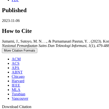
Published
2023-11-06
How to Cite
Jumarni, J., Sutoyo, M. N. . ., & Purnamasari Pasrun, Y. . (2023).
Nasional Pemanfaatan Sains Dan Teknologi Informasi
,
1
(1), 479-488
More Citation Formats
ACM
ACS
APA
ABNT
Chicago
Harvard
IEEE
MLA
Turabian
Vancouver
Download Citation