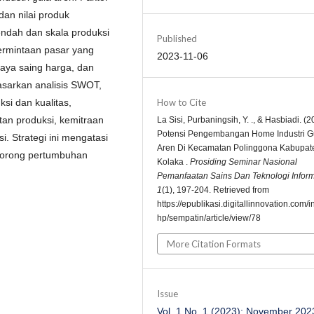
dan nilai produk
dah dan skala produksi
Published
ermintaan pasar yang
2023-11-06
daya saing harga, dan
asarkan analisis SWOT,
ksi dan kualitas,
How to Cite
tan produksi, kemitraan
La Sisi, Purbaningsih, Y. ., & Hasbiadi. (2
Potensi Pengembangan Home Industri G
i. Strategi ini mengatasi
Aren Di Kecamatan Polinggona Kabupat
dorong pertumbuhan
Kolaka .
Prosiding Seminar Nasional
Pemanfaatan Sains Dan Teknologi Infor
1
(1), 197-204. Retrieved from
https://epublikasi.digitallinnovation.com/
hp/sempatin/article/view/78
More Citation Formats
Issue
Vol. 1 No. 1 (2023): November 202