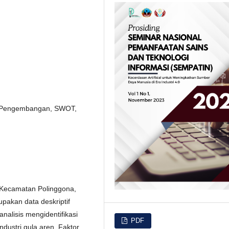
y, Pengembangan, SWOT,
 Kecamatan Polinggona,
pakan data deskriptif
analisis mengidentifikasi
PDF
dustri gula aren. Faktor