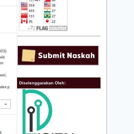
023).
ula
en
masi
,
Diselenggarakan Oleh:
index.p
3