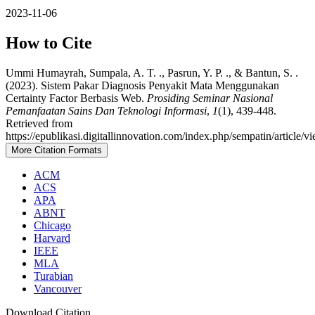
2023-11-06
How to Cite
Ummi Humayrah, Sumpala, A. T. ., Pasrun, Y. P. ., & Bantun, S. .
(2023). Sistem Pakar Diagnosis Penyakit Mata Menggunakan
Certainty Factor Berbasis Web.
Prosiding Seminar Nasional
Pemanfaatan Sains Dan Teknologi Informasi
,
1
(1), 439-448.
Retrieved from
https://epublikasi.digitallinnovation.com/index.php/sempatin/article/v
More Citation Formats
ACM
ACS
APA
ABNT
Chicago
Harvard
IEEE
MLA
Turabian
Vancouver
Download Citation