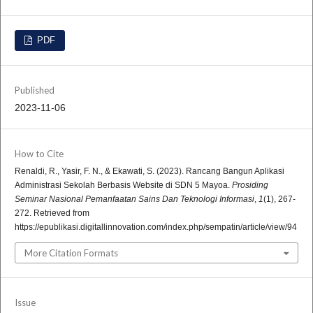
PDF
Published
2023-11-06
How to Cite
Renaldi, R., Yasir, F. N., & Ekawati, S. (2023). Rancang Bangun Aplikasi
Administrasi Sekolah Berbasis Website di SDN 5 Mayoa.
Prosiding
Seminar Nasional Pemanfaatan Sains Dan Teknologi Informasi
,
1
(1), 267-
272. Retrieved from
https://epublikasi.digitallinnovation.com/index.php/sempatin/article/view/94
More Citation Formats
Issue