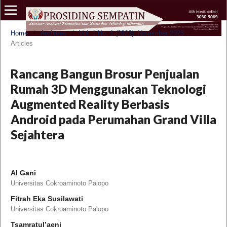
Home
/
Archives
/
Vol. 1 No. 1 (2023): November 2023
/
Articles
Rancang Bangun Brosur Penjualan
Rumah 3D Menggunakan Teknologi
Augmented Reality Berbasis
Android pada Perumahan Grand Villa
Sejahtera
Al Gani
Universitas Cokroaminoto Palopo
Fitrah Eka Susilawati
Universitas Cokroaminoto Palopo
Tsamratul’aeni