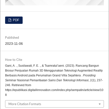
PDF
Published
2023-11-06
How to Cite
Gani, A. ., Susilawati, F. E. ., & Tsamratul’aeni. (2023). Rancang Bangun
Brosur Penjualan Rumah 3D Menggunakan Teknologi Augmented Reality
Berbasis Android pada Perumahan Grand Villa Sejahtera .
Prosiding
Seminar Nasional Pemanfaatan Sains Dan Teknologi Informasi
,
1
(1), 237-
246. Retrieved from
https://epublikasi.digitallinnovation.com/index.php/sempatin/article/view/10
8
More Citation Formats